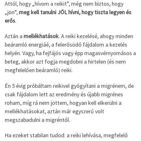
Attól, hogy „hívom a reikit”, még nem biztos, hogy
„jön”,
meg kell tanulni JÓL hívni, hogy tiszta legyen és
erős
.
Aztán a
mellékhatások
. A reiki kezelésé, ahogy minden
beáramló energiáé, a felerősödő fájdalom a kezelés
helyén. Vagy, ha fejfájós vagy épp magasvérnyomásos a
beteg, akkor azt fogja megdobni a hirtelen (és nem
megfelelően beáramló) reiki.
Én 5 évig próbáltam reikivel gyógyítani a migrénem, de
csak fájdalom lett az eredmény és újabb migrénes
roham, míg rá nem jöttem, hogyan kell elkerülni a
mellékhatásokat, aztán már egyszerű volt
megszabadulni a migréntől.
Ha ezeket stabilan tudod: a reiki lehívása, megfelelő