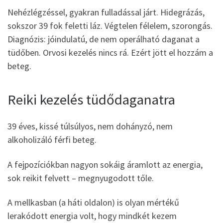
Nehézlégzéssel, gyakran fulladással járt. Hidegrázás,
sokszor 39 fok feletti láz. Végtelen félelem, szorongás.
Diagnózis: jóindulatú, de nem operálható daganat a
tüdőben. Orvosi kezelés nincs rá. Ezért jött el hozzám a
beteg.
Reiki kezelés tüdődaganatra
39 éves, kissé túlsúlyos, nem dohányzó, nem
alkoholizáló férfi beteg.
A fejpozíciókban nagyon sokáig áramlott az energia,
sok reikit felvett – megnyugodott tőle.
A mellkasban (a háti oldalon) is olyan mértékű
lerakódott energia volt, hogy mindkét kezem