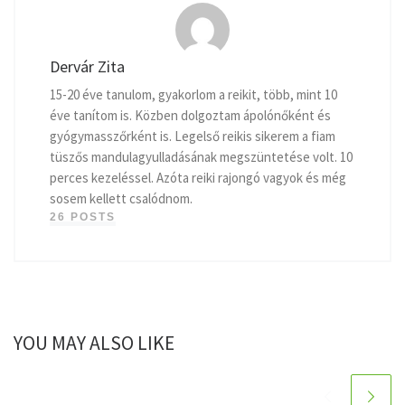
Dervár Zita
15-20 éve tanulom, gyakorlom a reikit, több, mint 10
éve tanítom is. Közben dolgoztam ápolónőként és
gyógymasszőrként is. Legelső reikis sikerem a fiam
tüszős mandulagyulladásának megszüntetése volt. 10
perces kezeléssel. Azóta reiki rajongó vagyok és még
sosem kellett csalódnom.
26 POSTS
YOU MAY ALSO LIKE