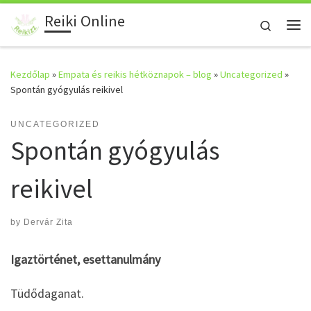
Reiki Online
Skip to content
Search
Me
Kezdőlap
»
Empata és reikis hétköznapok – blog
»
Uncategorized
»
Spontán gyógyulás reikivel
UNCATEGORIZED
Spontán gyógyulás
reikivel
by
Dervár Zita
Igaztörténet, esettanulmány
Tüdődaganat.