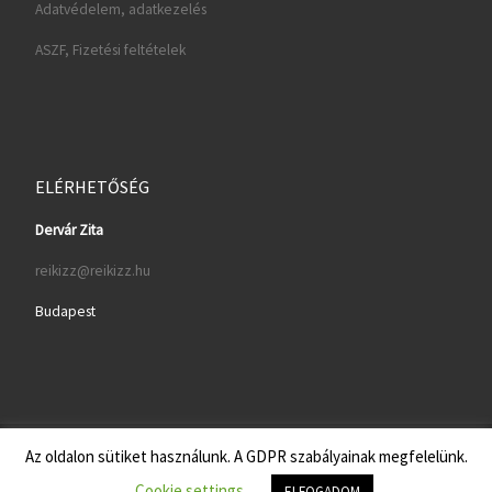
Adatvédelem, adatkezelés
ASZF, Fizetési feltételek
ELÉRHETŐSÉG
Dervár Zita
reikizz@reikizz.hu
Budapest
Az oldalon sütiket használunk. A GDPR szabályainak megfelelünk.
© 2026
Reiki Online
– All rights reserved
Cookie settings
ELFOGADOM
Powered by
WP
– Designed with the
Customizr theme