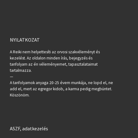
NYILATKOZAT
A Reiki nem helyettesíti az orvosi szakvéleményt és
kezelést. Az oldalon minden írás, bejegyzés és
tanfolyam az én véleményemet, tapasztalataimat
tartalmazza.
—
A tanfolyamok anyaga 20-25 évem munkája, ne lopd el, ne
add el, mert az egregor kidob, a karma pedig megbüntet.
Köszönöm.
ASZF, adatkezelés