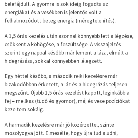
belefájdult. A gyomra is sok ideig fogadta az
energiákat és a vesékben is jelentős volt a
felhalmozódott beteg energia (méregtelenítés).
A 1,5 órás kezelés után azonnal könnyebb lett a légzése,
csökkent a köhögése, a feszültsége. A visszajelzés
szerint egy nappal később már lement a láza, elmúlt a
hidegrázása, sokkal könnyebben lélegzett.
Egy héttel később, a második reiki kezelésre már
bizakodóbban érkezett, a láz és a hidegrázás teljesen
megszűnt. Újabb 1,5 órás kezelést kapott, leginkább a
fej – mellkas (tüdő és gyomor), máj és vese pozíciókat
kezeltem sokáig.
A harmadik kezelésre már jó közérzettel, szinte
mosolyogva jött. Elmesélte, hogy újra tud aludni,