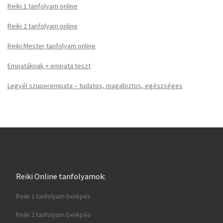
Reiki 1 tanfolyam online
Reiki 2 tanfolyam online
Reiki Mester tanfolyam online
Empatáknak + empata teszt
Legyél szuperempata – tudatos, magabiztos, egészséges
Reiki Online tanfolyamok:
Reiki 1 tanfolyam belépés
Reiki 2 tanfolyam belépés