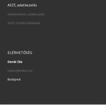
ASZF, adatkezelés
Adatvédelem, adatkezelés
ASZF, Fizetési feltételek
ELÉRHETŐSÉG
Dervár Zita
reikizz@reikizz.hu
Budapest