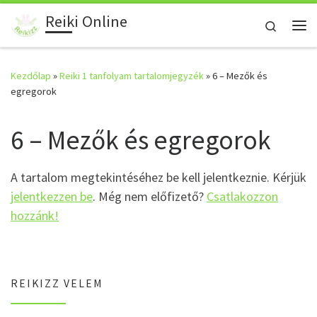
Reiki Online
Skip to content
Search
Me
Kezdőlap
»
Reiki 1 tanfolyam tartalomjegyzék
»
6 – Mezők és
egregorok
6 – Mezők és egregorok
A tartalom megtekintéséhez be kell jelentkeznie. Kérjük
jelentkezzen be
. Még nem előfizető?
Csatlakozzon
hozzánk!
REIKIZZ VELEM