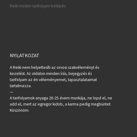
Reiki mester tanfolyam belépés
NYILATKOZAT
A Reiki nem helyettesíti az orvosi szakvéleményt és
kezelést. Az oldalon minden írás, bejegyzés és
tanfolyam az én véleményemet, tapasztalataimat
tartalmazza.
—
A tanfolyamok anyaga 20-25 évem munkája, ne lopd el, ne
add el, mert az egregor kidob, a karma pedig megbüntet.
Köszönöm.