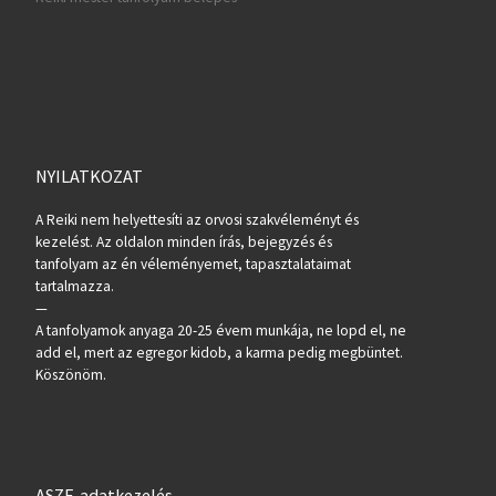
NYILATKOZAT
A Reiki nem helyettesíti az orvosi szakvéleményt és
kezelést. Az oldalon minden írás, bejegyzés és
tanfolyam az én véleményemet, tapasztalataimat
tartalmazza.
—
A tanfolyamok anyaga 20-25 évem munkája, ne lopd el, ne
add el, mert az egregor kidob, a karma pedig megbüntet.
Köszönöm.
ASZF, adatkezelés