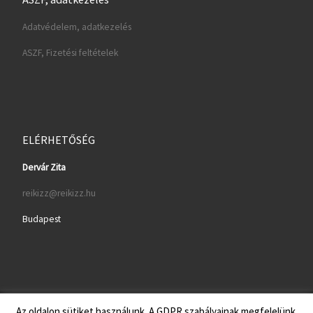
Adatvédelem, adatkezelés
ASZF, Fizetési feltételek
ELÉRHETŐSÉG
Dervár Zita
reikizz@reikizz.hu
Budapest
Az oldalon sütiket használunk. A GDPR szabályainak megfelelünk.