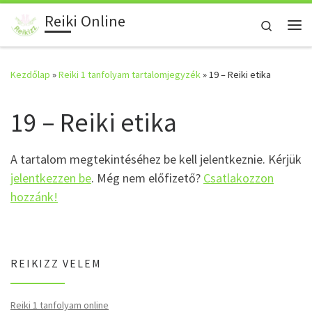
Reiki Online
Skip to content
Search
Me
Kezdőlap
»
Reiki 1 tanfolyam tartalomjegyzék
»
19 – Reiki etika
19 – Reiki etika
A tartalom megtekintéséhez be kell jelentkeznie. Kérjük
jelentkezzen be
. Még nem előfizető?
Csatlakozzon
hozzánk!
REIKIZZ VELEM
Reiki 1 tanfolyam online