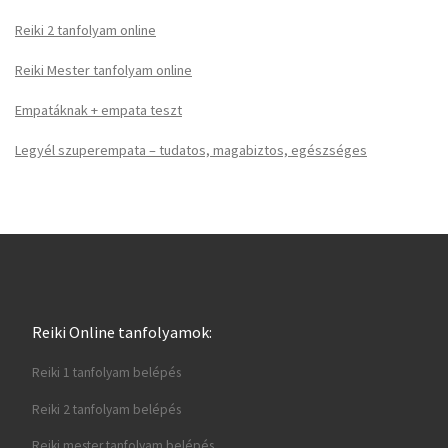
Reiki 2 tanfolyam online
Reiki Mester tanfolyam online
Empatáknak + empata teszt
Legyél szuperempata – tudatos, magabiztos, egészséges
Reiki Online tanfolyamok:
Reiki 1 tanfolyam belépés
Reiki 2 tanfolyam belépés
Reiki mester tanfolyam belépés