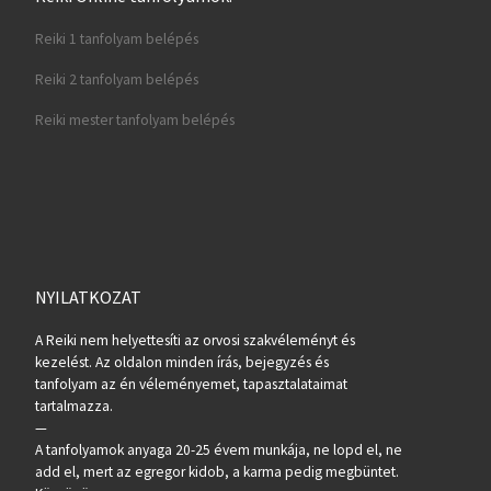
Reiki 1 tanfolyam belépés
Reiki 2 tanfolyam belépés
Reiki mester tanfolyam belépés
NYILATKOZAT
A Reiki nem helyettesíti az orvosi szakvéleményt és
kezelést. Az oldalon minden írás, bejegyzés és
tanfolyam az én véleményemet, tapasztalataimat
tartalmazza.
—
A tanfolyamok anyaga 20-25 évem munkája, ne lopd el, ne
add el, mert az egregor kidob, a karma pedig megbüntet.