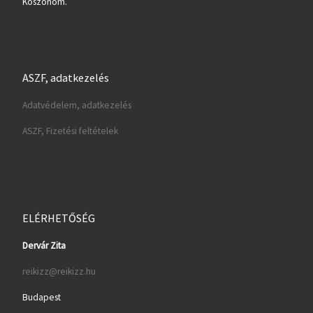
Köszönöm.
ASZF, adatkezelés
Adatvédelem, adatkezelés
ASZF, Fizetési feltételek
ELÉRHETŐSÉG
Dervár Zita
reikizz@reikizz.hu
Budapest