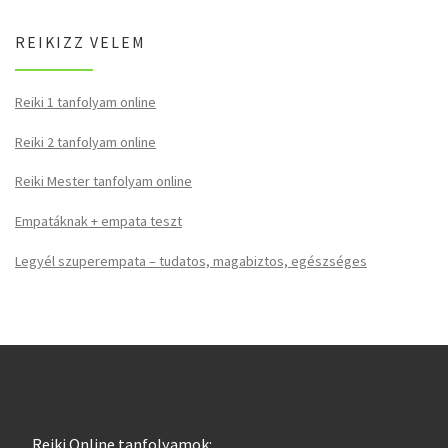
REIKIZZ VELEM
Reiki 1 tanfolyam online
Reiki 2 tanfolyam online
Reiki Mester tanfolyam online
Empatáknak + empata teszt
Legyél szuperempata – tudatos, magabiztos, egészséges
Reiki Online tanfolyamok: