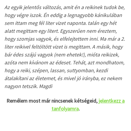
Az egyik jelentős változás, amit én a reikinek tudok be,
hogy végre iszok. Én eddig a legnagyobb kánikulában
sem ittam meg fél liter vizet naponta. talán egy hét
alatt megittam egy litert. Egyszerűen nem éreztem,
hogy szomjas vagyok, és elfelejtettem inni. Ma már a 2.
liter reikivel feltöltött vizet is megittam. A másik, hogy
bár édes szájú vagyok (nem ehetek!), mióta reikizek,
azóta nem kívánom az édeset. Tehát, azt mondhatom,
hogy a reiki, szépen, lassan, suttyomban, kezdi
átalakítani az életemet, és mivel jó irányba, ez nekem
nagyon tetszik. Magdi
Remélem most már nincsenek kétségeid,
jelentkezz a
tanfolyamra
.