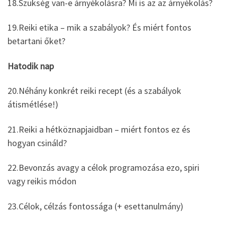
18.Szükség van-e árnyékolásra? Mi is az az árnyékolás?
19.Reiki etika – mik a szabályok? És miért fontos
betartani őket?
Hatodik nap
20.Néhány konkrét reiki recept (és a szabályok
átismétlése!)
21.Reiki a hétköznapjaidban – miért fontos ez és
hogyan csináld?
22.Bevonzás avagy a célok programozása ezo, spiri
vagy reikis módon
23.Célok, célzás fontossága (+ esettanulmány)