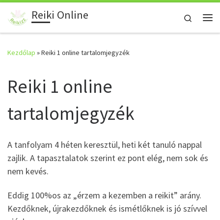
Reiki Online
Skip to content
Search
Me
Kezdőlap
»
Reiki 1 online tartalomjegyzék
Reiki 1 online
tartalomjegyzék
A tanfolyam 4 héten keresztül, heti két tanuló nappal
zajlik. A tapasztalatok szerint ez pont elég, nem sok és
nem kevés.
Eddig 100%os az „érzem a kezemben a reikit” arány.
Kezdőknek, újrakezdőknek és ismétlőknek is jó szívvel