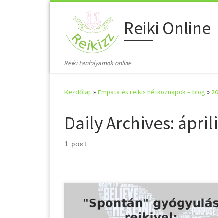
Skip to content
Reiki Online
Reiki tanfolyamok online
Kezdőlap
»
Empata és reikis hétköznapok – blog
»
20
Daily Archives:
ápril
1 post
Igaztörténet, esettanulmány Tüdődaganat.
Nehézlégzéssel, gyakran fulladással járt. Hidegrázás
sokszor 39 fok feletti láz. Végtelen félelem,