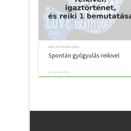
szorongás. Diagnózis: jóindulatú, de nem operálhat
daganat a tüdőben. Orvosi kezelés nincs rá. Ezért jöt
el hozzám a beteg. Reiki kezelés tüdődaganatra 39
éves, kissé túlsúlyos, nem dohányzó, nem
alkoholizáló férfi beteg. A fejpozíciókban nagyon
[…]
UNCATEGORIZED
Spontán gyógyulás reikivel
by
Dervár Zita